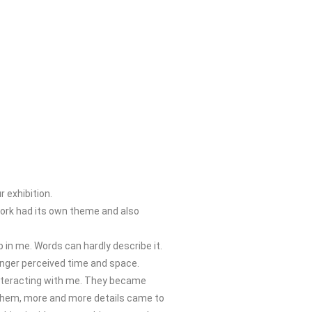
 exhibition.
twork had its own theme and also
 in me. Words can hardly describe it.
longer perceived time and space.
 interacting with me. They became
 them, more and more details came to