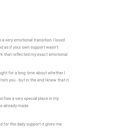
n a very emotional transition. I loved
d as if your own support wasn't
k that reflected my exact emotional
ught for a long time about whether I
rom you - but in the end I knew that it
n has a very special place in my
ve already made.
 for the daily support it gives me.