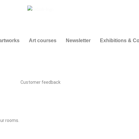
artworks
Art courses
Newsletter
Exhibitions & Co
Customer feedback
our rooms.