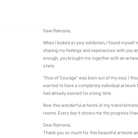
Dear Ramona,
When I looked at your exhibition, I found myself i
sharing my feelings and experiences with you an
enough, you brought me together with an artwor
state.
"Flow of Courage" was born out of my soul. I tho
wanted to have a completely individual artwork f
had already existed for a long time.
Now this wonderful artwork of my transformatio
rooms. Every day it shows me the progress I ha
Dear Ramona,
Thank you so much for this beautiful artwork and