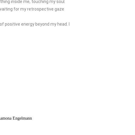
ething inside me, touching my soul.
 waiting for my retrospective gaze
ll of positive energy beyond my head. I