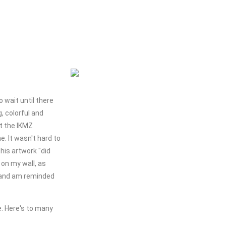
o wait until there
g, colorful and
At the IKMZ
. It wasn't hard to
this artwork "did
on my wall, as
e and am reminded
. Here's to many