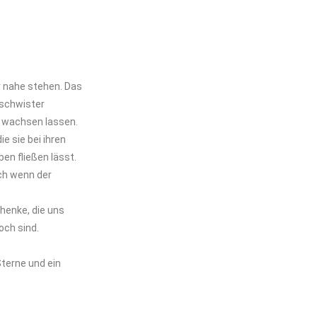
r nahe stehen. Das
eschwister
e wachsen lassen.
e sie bei ihren
en fließen lässt.
uch wenn der
chenke, die uns
doch sind.
terne und ein