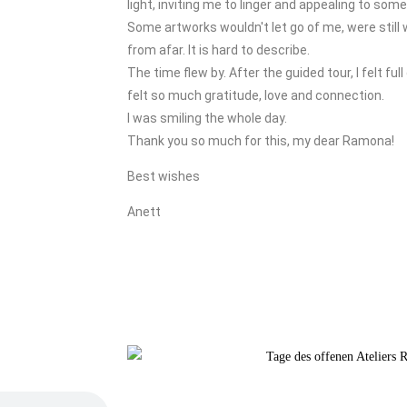
light, inviting me to linger and appealing to som
Some artworks wouldn't let go of me, were still
from afar. It is hard to describe.
The time flew by. After the guided tour, I felt fu
felt so much gratitude, love and connection.
I was smiling the whole day.
Thank you so much for this, my dear Ramona!
Best wishes
Anett