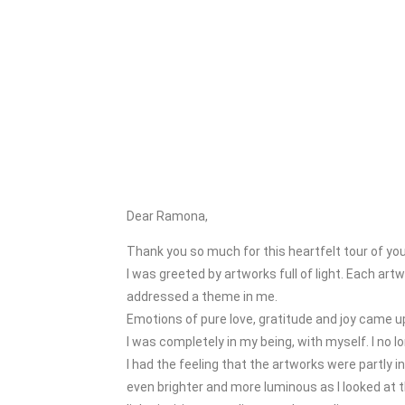
Dear Ramona,
Thank you so much for this heartfelt tour of your
I was greeted by artworks full of light. Each ar
addressed a theme in me.
Emotions of pure love, gratitude and joy came up
I was completely in my being, with myself. I no 
I had the feeling that the artworks were partly
even brighter and more luminous as I looked at