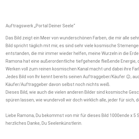
Auftragswerk „Portal Deiner Seele“
Das Bild zeigt ein Meer von wunderschönen Farben, die mir alle seh
Bild spricht täglich mit mir, es sind sehr viele kosmische Sterneng
entstanden, die mir immer wieder helfen, meine Wurzeln in die Erd
Ramona hat eine außerordentliche tiefgehende fließende Energie, di
Werken voll zum reinen kosmischen Kanal macht und dabei ihre Farb
Jedes Bild von Ihr kennt bereits seinen Auftraggeber/Käufer 😉, a
Käufer/Auftraggeber davon selbst noch nichts weiß.
Dieses Bild, wie auch die vielen anderen Bilder sind kosmische Ges
spüren lassen, wie wundervoll wir doch wirklich alle, jeder für sich, 
Liebe Ramona, Du bekommst von mir für dieses Bild 1000ende x 5 S
herzliches Danke, Du Seelenkünstlerin.