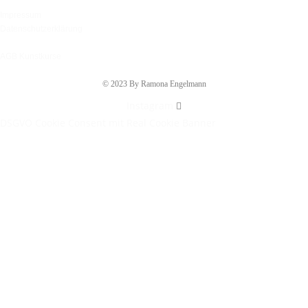
Impressum
Datenschutzerklärung
AGB Kunstkurse
© 2023 By Ramona Engelmann
Instagram
DSGVO Cookie Consent mit Real Cookie Banner